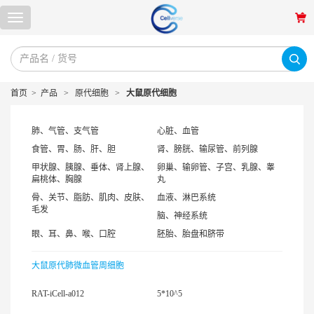
首页
>
产品
>
原代细胞
>
大鼠原代细胞
肺、气管、支气管
心脏、血管
食管、胃、肠、肝、胆
肾、膀胱、输尿管、前列腺
甲状腺、胰腺、垂体、肾上腺、
卵巢、输卵管、子宫、乳腺、睾
扁桃体、胸腺
丸
骨、关节、脂肪、肌肉、皮肤、
血液、淋巴系统
毛发
脑、神经系统
眼、耳、鼻、喉、口腔
胚胎、胎盘和脐带
大鼠原代肺微血管周细胞
RAT-iCell-a012
5*10^5