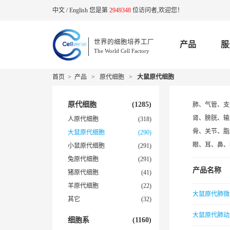
中文
/
English
您是第
2949348
位访问者,欢迎您！
世界的细胞培养工厂
产品
服
The World Cell Factory
首页
>
产品
>
原代细胞
>
大鼠原代细胞
原代细胞
(1285)
肺、气管、支
肾、膀胱、输
人原代细胞
(318)
骨、关节、脂
大鼠原代细胞
(290)
眼、耳、鼻、
小鼠原代细胞
(291)
兔原代细胞
(291)
产品名称
猪原代细胞
(41)
羊原代细胞
(22)
大鼠原代肺微
其它
(32)
大鼠原代肺动
细胞系
(1160)