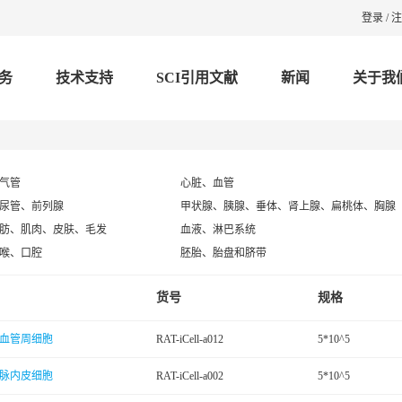
登录
/
注
务
技术支持
SCI引用文献
新闻
关于我
气管
心脏、血管
尿管、前列腺
甲状腺、胰腺、垂体、肾上腺、扁桃体、胸腺
肪、肌肉、皮肤、毛发
血液、淋巴系统
喉、口腔
胚胎、胎盘和脐带
货号
规格
血管周细胞
RAT-iCell-a012
5*10^5
脉内皮细胞
RAT-iCell-a002
5*10^5