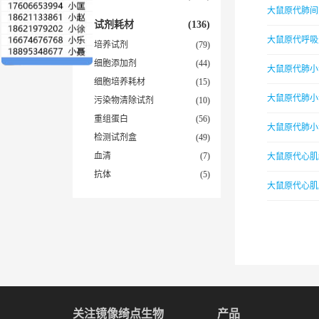
大鼠原代肺间
试剂耗材
(136)
大鼠原代呼吸
培养试剂
(79)
细胞添加剂
(44)
大鼠原代肺小
细胞培养耗材
(15)
大鼠原代肺小
污染物清除试剂
(10)
重组蛋白
(56)
大鼠原代肺小
检测试剂盒
(49)
血清
(7)
大鼠原代心肌
抗体
(5)
大鼠原代心肌
关注镜像绮点生物
产品