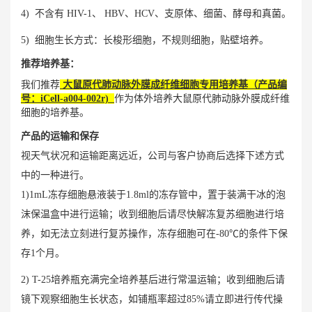
4) 不含有 HIV-1、 HBV、HCV、支原体、细菌、酵母和真菌。
5) 细胞生长方式：长梭形细胞，不规则细胞，贴壁培养。
推荐培养基：
我们推荐
大鼠原代肺动脉外膜成纤维细胞专用培养基
（
产品编
号：iCell-a004-002r)
作为体外培养大鼠原代肺动脉外膜成纤维
细胞的培养基。
产品的运输和保存
视天气状况和运输距离远近，公司与客户协商后选择下述方式
中的一种进行。
1)1mL冻存细胞悬液装于1.8ml的冻存管中，置于装满干冰的泡
沫保温盒中进行运输；收到细胞后请尽快解冻复苏细胞进行培
养，如无法立刻进行复苏操作，冻存细胞可在-80℃的条件下保
存1个月。
2) T-25培养瓶充满完全培养基后进行常温运输；收到细胞后请
镜下观察细胞生长状态，如铺瓶率超过85%请立即进行传代操