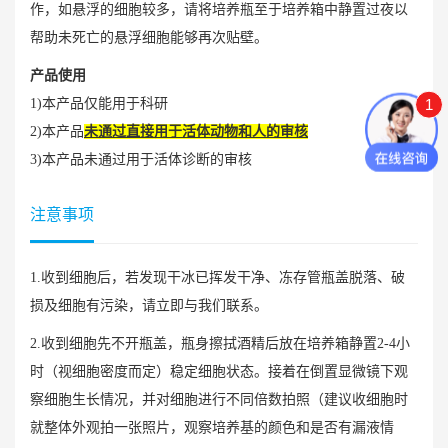
作，如悬浮的细胞较多，请将培养瓶至于培养箱中静置过夜以
帮助未死亡的悬浮细胞能够再次贴壁。
产品使用
1
1)本产品仅能用于科研
2)本产品
未通过直接用于活体动物和人的审核
3)本产品未通过用于活体诊断的审核
注意事项
1.收到细胞后，若发现干冰已挥发干净、冻存管瓶盖脱落、破
损及细胞有污染，请立即与我们联系。
2.收到细胞先不开瓶盖，瓶身擦拭酒精后放在培养箱静置2-4小
时（视细胞密度而定）稳定细胞状态。接着在倒置显微镜下观
察细胞生长情况，并对细胞进行不同倍数拍照（建议收细胞时
就整体外观拍一张照片，观察培养基的颜色和是否有漏液情