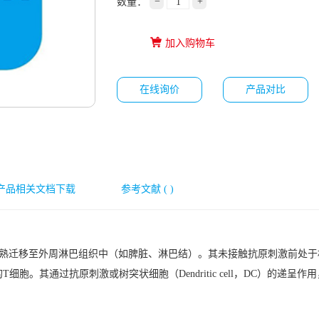
−
+
数量：
加入购物车
在线询价
产品对比
产品相关文档下载
参考文献 ( )
腺中发育成熟迁移至外周淋巴组织中（如脾脏、淋巴结）。其未接触抗原刺激前
原的T细胞。其通过抗原刺激或树突状细胞（Dendritic cell，DC）的递呈