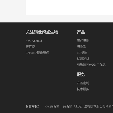
关注镜像绮点生物
产品
iOS
/
Android
原代细胞
赛百慷
细胞系
Cellverse镜像绮点
iPS细胞
试剂耗材
细胞培养仪器/ 工作站
服务
产品定制
技术服务
合作单位：
iCell赛百慷
赛百慷（上海）生物技术股份有限公