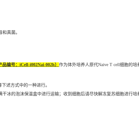
酵母和真菌。
编号：iCell-i002Nai-002h）
作为体外培养人原代Naive T cell细胞的
择下述方式中的一种进行。
置于装满干冰的泡沫保温盒中进行运输；收到细胞后请尽快解冻复苏细胞进行培