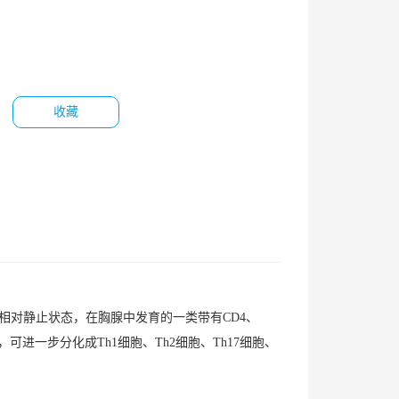
收藏
处于相对静止状态，在胸腺中发育的一类带有CD4、
作用，可进一步分化成Th1细胞、Th2细胞、Th17细胞、