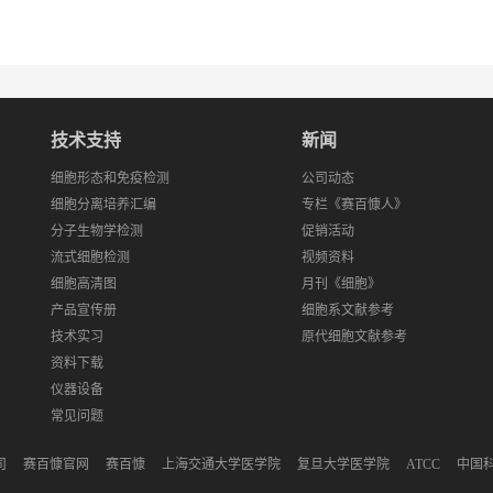
技术支持
新闻
细胞形态和免疫检测
公司动态
细胞分离培养汇编
专栏《赛百慷人》
分子生物学检测
促销活动
流式细胞检测
视频资料
细胞高清图
月刊《细胞》
产品宣传册
细胞系文献参考
技术实习
原代细胞文献参考
资料下载
仪器设备
常见问题
司
赛百慷官网
赛百慷
上海交通大学医学院
复旦大学医学院
ATCC
中国