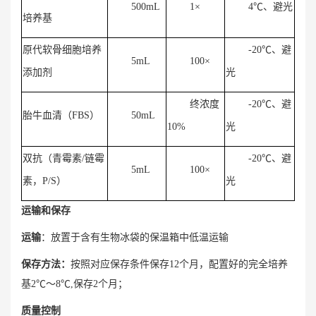
500mL
1×
4℃、避光
培养基
原代软骨细胞培养
-20℃、避
5mL
100×
添加剂
光
终浓度
-20℃、避
胎牛血清（FBS）
50mL
10%
光
双抗（青霉素/链霉
-20℃、避
5mL
100×
素，P/S）
光
运输和保存
运输
：放置于含有生物冰袋的保温箱中低温运输
保存方法：
按照对应保存条件保存12个月，配置好的完全培养
基2℃～8℃,保存2个月；
质量控制