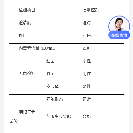
检测项目
质量控制
澄清度
澄清
PH
7.3±0.2
内毒素含量 (EU/mL)
≤10
细菌
阴性
无菌检测
真菌
阴性
支原体
阴性
细胞形态
正常
细胞生长
细胞生长实验
合格
试验