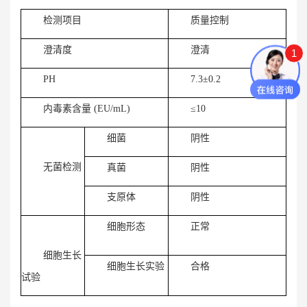
检测项目
质量控制
澄清度
澄清
1
PH
7.3±0.2
内毒素含量 (EU/mL)
≤10
细菌
阴性
无菌检测
真菌
阴性
支原体
阴性
细胞形态
正常
细胞生长
细胞生长实验
合格
试验