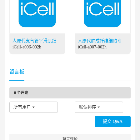
人原代支气管平滑肌细胞
人原代肺成纤维细胞专用
专用培养基
iCell-a006-002h
培养基
iCell-a007-002h
留言板
0
个评论
所有用户
默认排序
暂无评论