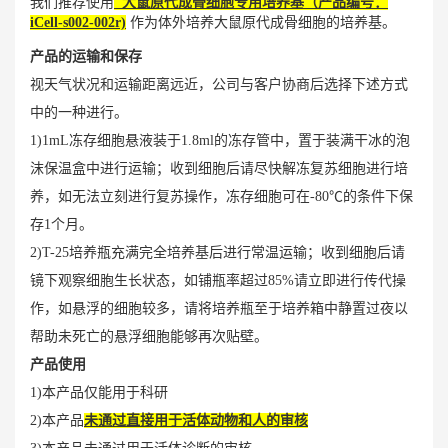
我们推荐使用
大鼠原代成骨细胞专用培养基
（
产品编号：
iCell-s002-002r)
作为体外培养大鼠原代成骨细胞的培养基。
产品的运输和保存
视天气状况和运输距离远近，公司与客户协商后选择下述方式
中的一种进行。
1)1mL冻存细胞悬液装于1.8ml的冻存管中，置于装满干冰的泡
沫保温盒中进行运输；收到细胞后请尽快解冻复苏细胞进行培
养，如无法立刻进行复苏操作，冻存细胞可在-80℃的条件下保
存1个月。
2)T-25培养瓶充满完全培养基后进行常温运输；收到细胞后请
镜下观察细胞生长状态，如铺瓶率超过85%请立即进行传代操
作，如悬浮的细胞较多，请将培养瓶至于培养箱中静置过夜以
帮助未死亡的悬浮细胞能够再次贴壁。
产品使用
1)本产品仅能用于科研
2)本产品
未通过直接用于活体动物和人的审核