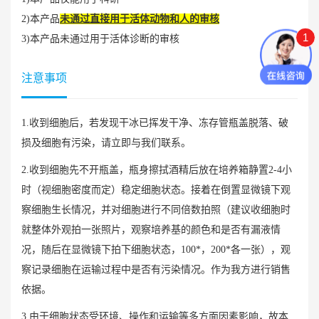
2)本产品
未通过直接用于活体动物和人的审核
1
3)本产品未通过用于活体诊断的审核
注意事项
1.收到细胞后，若发现干冰已挥发干净、冻存管瓶盖脱落、破
损及细胞有污染，请立即与我们联系。
2.收到细胞先不开瓶盖，瓶身擦拭酒精后放在培养箱静置2-4小
时（视细胞密度而定）稳定细胞状态。接着在倒置显微镜下观
察细胞生长情况，并对细胞进行不同倍数拍照（建议收细胞时
就整体外观拍一张照片，观察培养基的颜色和是否有漏液情
况，随后在显微镜下拍下细胞状态，100*，200*各一张），观
察记录细胞在运输过程中是否有污染情况。作为我方进行销售
依据。
3.由于细胞状态受环境、操作和运输等多方面因素影响，故本