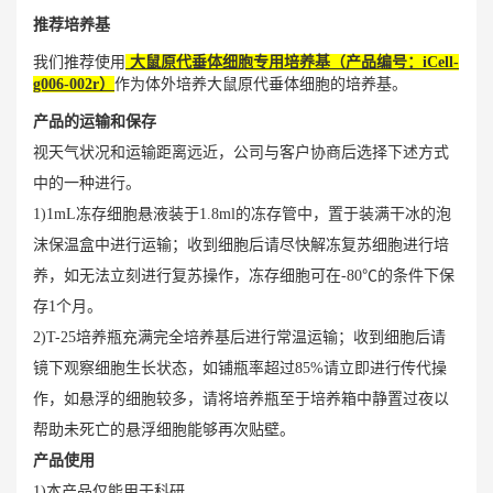
推荐培养基
我们推荐使用
大鼠原代垂体细胞专用培养基
（
产品编号：iCell-
g006-002r）
作为体外培养大鼠原代垂体细胞的培养基。
产品的运输和保存
视天气状况和运输距离远近，公司与客户协商后选择下述方式
中的一种进行。
1)1mL冻存细胞悬液装于1.8ml的冻存管中，置于装满干冰的泡
沫保温盒中进行运输；收到细胞后请尽快解冻复苏细胞进行培
养，如无法立刻进行复苏操作，冻存细胞可在-80℃的条件下保
存1个月。
2)T-25培养瓶充满完全培养基后进行常温运输；收到细胞后请
镜下观察细胞生长状态，如铺瓶率超过85%请立即进行传代操
作，如悬浮的细胞较多，请将培养瓶至于培养箱中静置过夜以
帮助未死亡的悬浮细胞能够再次贴壁。
产品使用
1)本产品仅能用于科研