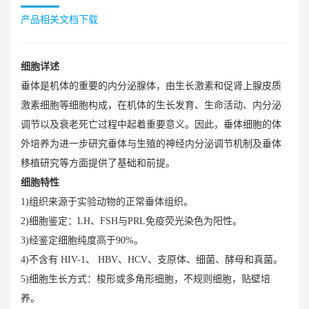
产品相关文档下载
细胞详述
垂体是机体的重要的内分泌腺体，由生长激素和促肾上腺皮质
激素细胞等细胞构成，在机体的生长发育、生命活动、内分泌
调节以及衰老死亡过程中起着重要意义。因此，垂体细胞的体
外培养为进一步研究垂体与生殖的神经内分泌调节机制及垂体
移植研究等方面提供了基础和前提。
细胞特性
1)组织来源于实验动物的正常垂体组织。
2)细胞鉴定：LH、FSH与PRL免疫荧光染色为阳性。
3)经鉴定细胞纯度高于90%。
4)不含有 HIV-1、 HBV、HCV、支原体、细菌、酵母和真菌。
5)细胞生长方式：梭形或多角形细胞，不规则细胞，贴壁培
养。