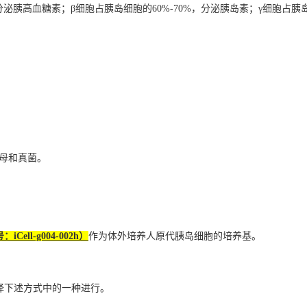
分泌胰高血糖素；β细胞占胰岛细胞的60%-70%，分泌胰岛素；γ细胞占胰
。
、酵母和真菌。
ll-g004-002h）
作为体外培养人原代胰岛细胞的培养基。
择下述方式中的一种进行。