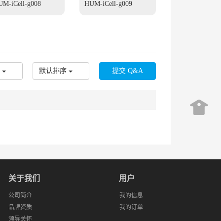
M-iCell-g008
胞
HUM-iCell-g009
默认排序
关于我们
用户
公司简介
我的信息
品牌资质
我的订单
领导关怀