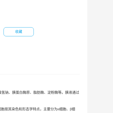
收藏
酸氢钠、胰蛋白酶原、脂肪酶、淀粉酶等。胰液通过
胞按其染色和形态学特点，主要分为α细胞、β细