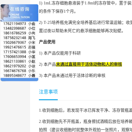
1) 1mL冻存细胞悬液装于1.8ml的冻存管中
的条件下保存1个月。
2) T-25培养瓶充满完全培养基后进行常温运输
置过夜以帮助未死亡的悬浮细胞能够再次贴壁。
产品使用
1) 本产品仅能用于科研
2) 本产品
未通过直接用于活体动物和人的审核
3) 本产品未通过用于活体诊断的审核
注意事项
1.收到细胞后，若发现干冰已挥发干净、冻存管瓶
2.收到细胞先不开瓶盖，瓶身擦拭酒精后放在培养
拍照（建议收细胞时就整体外观拍一张照片，观察培