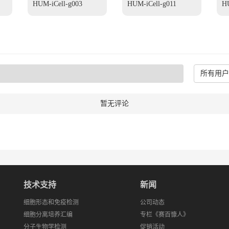
HUM-iCell-g003
HUM-iCell-g011
HU
所有用户
暂无评论
技术支持
新闻
细胞形态和免疫检测
公司动态
细胞分离培养汇编
专栏《赛百慷人》
分子生物学检测
促销活动