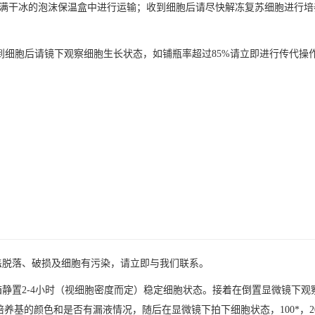
，置于装满干冰的泡沫保温盒中进行运输；收到细胞后请尽快解冻复苏细胞进行
；收到细胞后请镜下观察细胞生长状态，如铺瓶率超过85%请立即进行传代
盖脱落、破损及细胞有污染，请立即与我们联系。
箱静置2-4小时（视细胞密度而定）稳定细胞状态。接着在倒置显微镜下
养基的颜色和是否有漏液情况，随后在显微镜下拍下细胞状态，100*，2