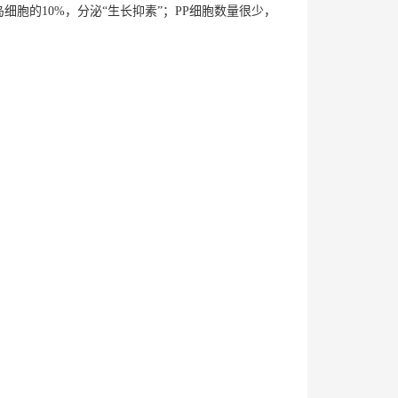
岛细胞的10%，分泌“生长抑素”；PP细胞数量很少，