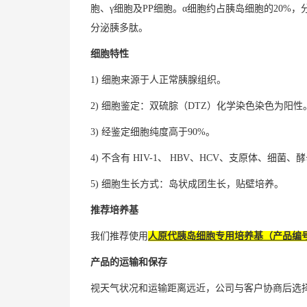
胞、γ细胞及PP细胞。α细胞约占胰岛细胞的20%，
分泌胰多肽。
细胞特性
1) 细胞来源于人正常胰腺组织。
2) 细胞鉴定：双硫腙（DTZ）化学染色染色为阳性
3) 经鉴定细胞纯度高于90%。
4) 不含有 HIV-1、 HBV、HCV、支原体、细菌
5) 细胞生长方式：岛状成团生长，贴壁培养。
推荐培养基
我们推荐使用
人原代胰岛细胞专用培养基（产品编号：iCe
产品的运输和保存
视天气状况和运输距离远近，公司与客户协商后选