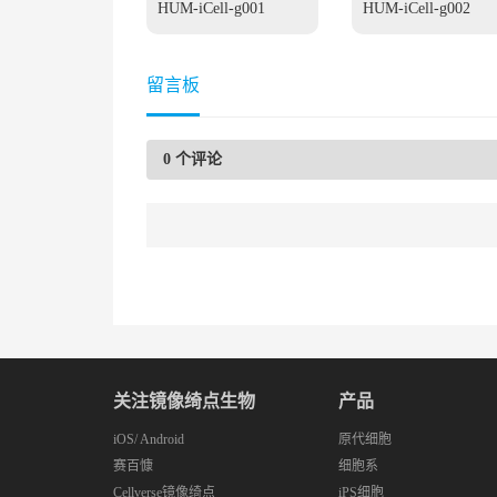
HUM-iCell-g001
HUM-iCell-g002
留言板
0
个评论
关注镜像绮点生物
产品
iOS
/
Android
原代细胞
赛百慷
细胞系
Cellverse镜像绮点
iPS细胞