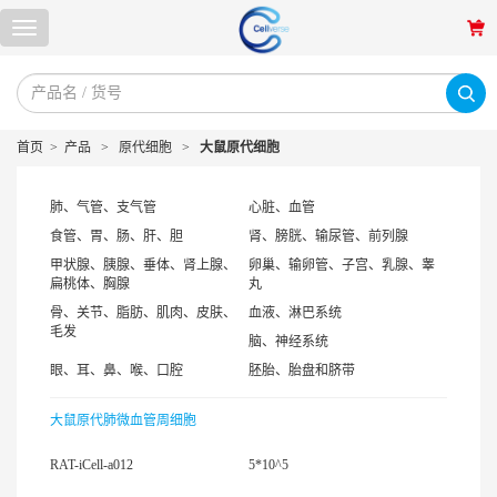
首页
>
产品
>
原代细胞
>
大鼠原代细胞
肺、气管、支气管
心脏、血管
食管、胃、肠、肝、胆
肾、膀胱、输尿管、前列腺
甲状腺、胰腺、垂体、肾上腺、
卵巢、输卵管、子宫、乳腺、睾
扁桃体、胸腺
丸
骨、关节、脂肪、肌肉、皮肤、
血液、淋巴系统
毛发
脑、神经系统
眼、耳、鼻、喉、口腔
胚胎、胎盘和脐带
大鼠原代肺微血管周细胞
RAT-iCell-a012
5*10^5