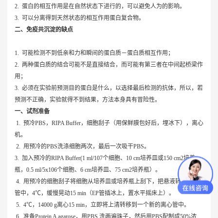
2. 蛋白的相互作用是在自然状态下进行的，可以避免人为的影响。
3. 可以分离得到天然状态的相互作用蛋白复合物。
二、免疫共沉淀的缺点
1. 可能检测不到低亲和力和瞬间的蛋白质－蛋白质相互作用；
2. 两种蛋白质的结合可能不是直接结合，而可能有第三者在中间起桥梁作
用；
3. 必须在实验前预测目的蛋白是什么，以选择最后检测的抗体，所以，若
预测不正确，实验就得不到结果，方法本身具有冒险性。
一、试剂准备
1. 预冷PBS，RIPA Buffer，细胞刮子（用保鲜膜包好后，埋冰下），离心
机。
2. 用预冷的PBS洗涤细胞两次，最后一次吸干PBS。
3. 加入预冷的RIPA Buffer(1 ml/107个细胞、10 cm培养皿或150 cm2培养
瓶，0.5 ml/5x106个细胞、6 cm培养皿、75 cm2培养瓶）。
4. 用预冷的细胞刮子将细胞从培养皿或培养瓶上刮下，把悬液转到1.5EP
管中，4℃，缓慢晃动15 min（EP管插冰上，置水平摇床上）。
5. 4℃，14000 g离心15 min，立即将上清转移到一个新的离心管中。
6. 准备Protein A agarose，用PBS 洗两遍珠子，然后用PBS配制成50%浓