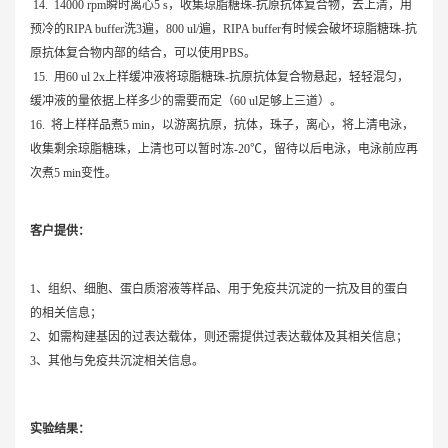
14. 14000 rpm瞬时离心5 s，收集琼脂糖珠-抗原抗体复合物，去上清，用
预冷的RIPA buffer洗3遍，800 ul/遍，RIPA buffer有时候会破坏琼脂糖珠-抗
原抗体复合物内部的结合，可以使用PBS。
15. 用60 ul 2x上样缓冲液将琼脂糖珠-抗原抗体复合物悬起，轻轻混匀，
缓冲液的量依据上样多少的需要而定（60 ul足够上三道）。
16. 将上样样品煮5 min，以游离抗原，抗体，珠子，离心，将上清电泳，
收集剩余琼脂糖珠，上清也可以暂时冻-20℃，留待以后电泳，电泳前应再
次煮5 min变性。
客户提供：
1、组织、细胞、蛋白质溶液等样品、用于免疫共沉淀的一抗及目的蛋白
的相关信息；
2、如需构建基因的过表达载体，则还需提供过表达载体及其相关信息；
3、其他与免疫共沉淀相关信息。
实验结果：