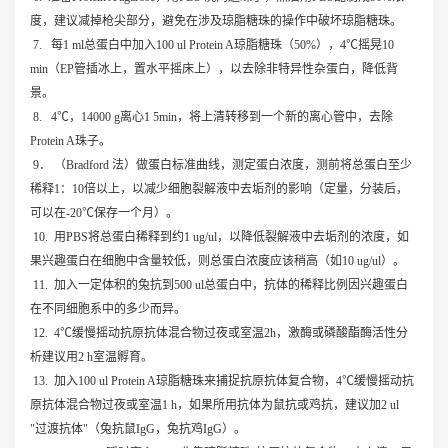
度，建议减掉枪尖部分，避免在涉及琼脂糖珠的操作中破坏琼脂糖珠。
7. 每1 ml总蛋白中加入100 ul Protein A琼脂糖珠（50%），4℃摇晃10
min（EP管插冰上，置水平摇床上），以去除非特异性杂蛋白，降低背
景。
8. 4℃，14000 g离心1 5min，将上清转移到一个新的离心管中，去除
Protein A珠子。
9． （Bradford 法）做蛋白标准曲线，测定蛋白浓度，测前将总蛋白至少
稀释1：10倍以上，以减少细胞裂解液中去垢剂的影响（定量，分装后，
可以在-20℃保存一个月）。
10. 用PBS将总蛋白稀释到约1 ug/ul，以降低裂解液中去垢剂的浓度，如
果兴趣蛋白在细胞中含量较低，则总蛋白浓度应该稍高（如10 ug/ul）。
11. 加入一定体积的兔抗到500 ul总蛋白中，抗体的稀释比例因兴趣蛋白
在不同细胞系中的多少而异。
12. 4℃缓慢摇动抗原抗体混合物过夜或室温2h，激酶或磷酸酯酶活性分
析建议用2 h室温孵育。
13. 加入100 ul Protein A琼脂糖珠来捕捉抗原抗体复合物，4℃缓慢摇动抗
原抗体混合物过夜或室温1 h，如果所用抗体为鼠抗或鸡抗，建议加2 ul
"过渡抗体"（兔抗鼠IgG，兔抗鸡IgG）。