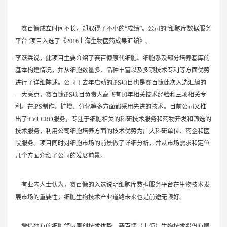
赛百慷成立时间不长，却取得了不小的“成绩”。公司的“细胞库数据服务
平台”项目入选了《2016上海生物医药成果汇编》。
李跃兵说，此项目主要介绍了赛百慷原代细胞、细胞系及部分培养基库的
基本构建情况，并从细胞数量多、品种丰富以及多项技术专利等方面优势
进行了详细陈述。公司于去年启动的iPS项目也是赛百慷此次入选汇编的
一大亮点，赛百慷iPS项目负责人高飞有10年相关技术经验和三项相关专
利。在iPS制作、扩增、分化等多方面都采用先进的技术。目前公司又推
出了iCell-CRO服务，专注于细胞相关的科研技术服务和药物开发和筛选的
技术服务，利用公司细胞培养方面的技术优势为广大科研单位、药企和医
院服务。项目同时对细胞市场的前景做了详细分析，并从市场需求和定位
几个方面介绍了公司的发展前景。
有业内人士认为，赛百慷的入选说明细胞库数据服务平台在生物技术发
展市场的重要性，细胞生物技术产业道路未来也是前途无限好。
凭借独有的细胞领域原创技术优势，赛百慷（上海）生物技术股份有限