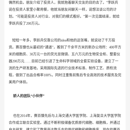
偶然机会。朋友介绍了投资人，我就抱着聊天交友的目的去了。”李跃兵
说在投资人家里小聚用餐，他就当朋友间聊天一样，说想法谈公司的计
划。“可能是投资人对行业、对我们的模式看好。”第一次见面结束，就给
李跃兵投了200万元。
短短一年多，李跃兵仅靠公司的idea和他的这张嘴，就说动了千万投
资。赛百慷也从最初的“通道”，搬到了千余平方米的新办公场所：400平方
米的细胞房、30万元一台的荧光显微镜、五六万元的生物安全柜、整套仪
器200万元……目前已经引进了生命科学领域的全套实验设备，建立了一
流的生产研发基地，采用国际先进的行业技术标准、制作工艺、质检流
程，做到了出品合格率100%，同时注重售前售后专业高效的技术服务及完
美用户体验。
骄人的团队“小伙伴”
也在2014年，赛百慷先后与上海交通大学医学院、上海复旦大学医学院
合作成立联合实验室。通过不断积极储备优质原代细胞、细胞株，并通过
自主研发，建立起了数量高达数千支的原代细胞和细胞株库。现在的赛百