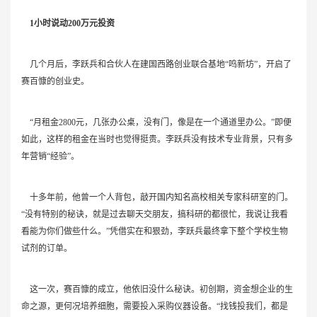
1小时说动200万元投资
几个月后，李跃兵和合伙人在建国西路创业联合基地“鸣新坊”，开启了
赛百慷的创业史。
“月租金2800元，几张办公桌，没有门，像是在一个通道里办公。”即便
如此，这样的租金在当时也觉得挺贵。李跃兵没有技术专业背景，只有多
年营销“经验”。
十多年前，他曾一个人背包，敲开国内知名高校相关专家科研室的门。
“没有特别的秘诀，就是过去聊天交朋友，搞科研的都很忙，我说让我看
看能为你们做些什么。”凭借实在和狠劲，李跃兵最终拿下整个学校生物
试剂的订单。
这一次，赛百慷的成立，他依旧没什么秘诀。初创期，资金想企业的生
命之源，更何况培养细胞，需要投入采购仪器设备。“找钱投我们，都是