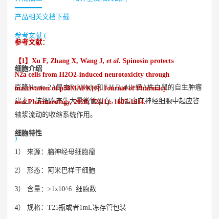
产品相关文档下载
参考文献 (
参考文献：
【1】Xu F, Zhang X, Wang J,
et al.
Spinosin protects
细胞介绍
N2a cells from H2O2‐induced neurotoxicity through
克隆Neuro-2A是由R.J.Klebe和F.H.Ruddle经A株白鼠的自生肿瘤
inactivation of p38MAPK[J]. Journal of Pharmacy
建立。该细胞产生大量微管蛋白，此蛋白在神经细胞中起应答
and Pharmacology, 2020, 72(11): 1607-1614.
轴浆流动的收缩系统作用。
细胞特性
)
1） 来源：脑神经母细胞瘤
2） 形态：阿米巴样干细胞
3） 含量：>1x10^6 细胞数
4） 规格：T25瓶或者1mL冻存管包装