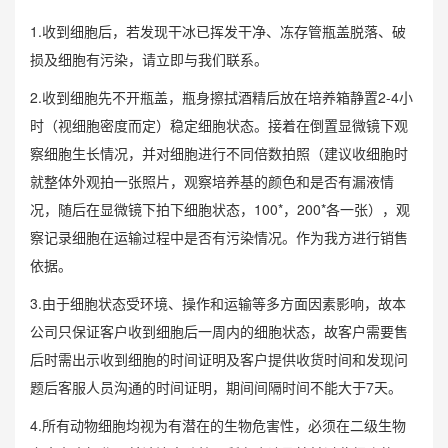
1.收到细胞后，若发现干冰已挥发干净、冻存管瓶盖脱落、破
损及细胞有污染，请立即与我们联系。
2.收到细胞先不开瓶盖，瓶身擦拭酒精后放在培养箱静置2-4小
时（视细胞密度而定）稳定细胞状态。接着在倒置显微镜下观
察细胞生长情况，并对细胞进行不同倍数拍照（建议收细胞时
就整体外观拍一张照片，观察培养基的颜色和是否有漏液情
况，随后在显微镜下拍下细胞状态，100*，200*各一张），观
察记录细胞在运输过程中是否有污染情况。作为我方进行销售
依据。
3.由于细胞状态受环境、操作和运输等多方面因素影响，故本
公司只保证客户收到细胞后一周内的细胞状态，故客户需要售
后时需出示收到细胞的时间证明及客户提供收货时间和发现问
题后客服人员沟通的时间证明，期间间隔时间不能大于7天。
4.所有动物细胞均视为有潜在的生物危害性，必须在二级生物