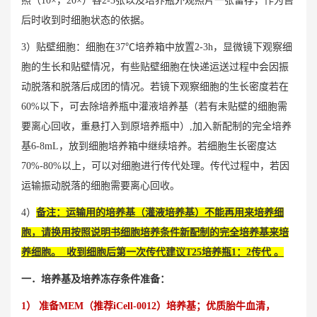
照（10×，20×）各2-3张以及培养瓶外观照片一张留存，作为售
后时收到时细胞状态的依据。
3）贴壁细胞：细胞在37℃培养箱中放置2-3h，显微镜下观察细
胞的生长和贴壁情况，有些贴壁细胞在快递运送过程中会因振
动脱落和脱落后成团的情况。若镜下观察细胞的生长密度若在
60%以下，可去除培养瓶中灌液培养基（若有未贴壁的细胞需
要离心回收，重悬打入到原培养瓶中）,加入新配制的完全培养
基6-8mL，放到细胞培养箱中继续培养。若细胞生长密度达
70%-80%以上，可以对细胞进行传代处理。传代过程中，若因
运输振动脱落的细胞需要离心回收。
4）
备注：运输用的培养基（灌液培养基）不能再用来培养细
胞，请换用按照说明书细胞培养条件新配制的完全培养基来培
养细胞。 收到细胞后第一次传代建议T25培养瓶1：2传代 。
一．培养基及培养冻存条件准备：
1） 准备MEM（推荐iCell-0012）培养基；优质胎牛血清，