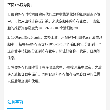
下面T25瓶为例；
1. 细胞冻存时按照细胞传代的过程收集消化好的细胞到离心管
中，可使用血球计数板计数，来决定细胞的冻存密度。一般细
胞的推荐冻存密度为1×10^6~1×107个活细胞/ml.
2. 1000rpm离心3-5min，去掉上清。用配制好的细胞冻存液重悬
细胞 ，按每1ml冻存液含1×10^6~1×107个活细胞/ml分配到一个
冻存管中将细胞分配到冻存管中，标注好名称、代数、日期等
信息。
3. 将要冻存的细胞置于程序降温盒中，-80度冰箱中过夜，之后
转入液氮容器中储存。同时记录好冻存管在液氮容器中的位置
以便后续查阅和使用。
注意事项