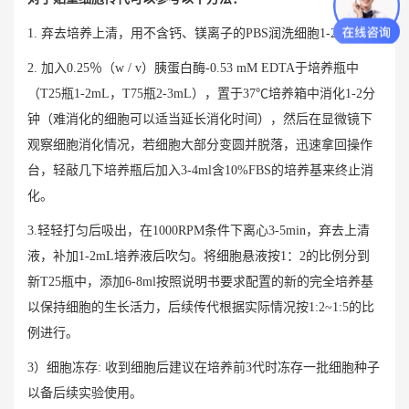
1. 弃去培养上清，用不含钙、镁离子的PBS润洗细胞1-2次。
2. 加入0.25％（w / v）胰蛋白酶-0.53 mM EDTA于培养瓶中
（T25瓶1-2mL，T75瓶2-3mL），置于37℃培养箱中消化1-2分
钟（难消化的细胞可以适当延长消化时间），然后在显微镜下
观察细胞消化情况，若细胞大部分变圆并脱落，迅速拿回操作
台，轻敲几下培养瓶后加入3-4ml含10%FBS的培养基来终止消
化。
3.轻轻打匀后吸出，在1000RPM条件下离心3-5min，弃去上清
液，补加1-2mL培养液后吹匀。将细胞悬液按1：2的比例分到
新T25瓶中，添加6-8ml按照说明书要求配置的新的完全培养基
以保持细胞的生长活力，后续传代根据实际情况按1:2~1:5的比
例进行。
3）细胞冻存: 收到细胞后建议在培养前3代时冻存一批细胞种子
以备后续实验使用。