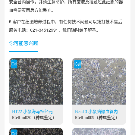
安全台内操作，并请注意防护，所有废液及接触过此细胞的器
皿需要灭菌后方能丢弃。
5.客户在细胞培养过程中，有任何技术问题可以拨打技术售后
服务电话：021-34512991，我们随时给予解答。
你可能感兴趣
HT22 小鼠海马神经元细
Bend.3 小鼠脑微血管内皮
胞
iCell-m020（种属鉴定）
细胞株
iCell-m009（种属鉴定）