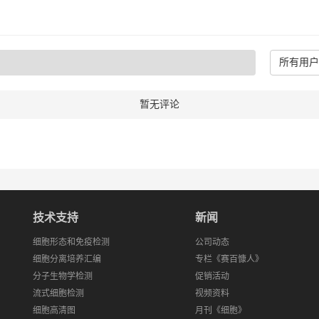
所有用户
暂无评论
技术支持
新闻
细胞形态和免疫检测
公司动态
细胞分离培养汇编
专栏《赛百慷人》
分子生物学检测
促销活动
流式细胞检测
视频资料
细胞高清图
月刊《细胞》