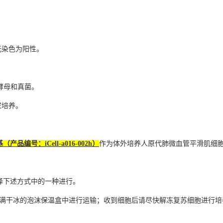
光染色为阳性。
、酵母和真菌。
壁培养。
编号：iCell-a016-002h）
作为体外培养人原代肺微血管平滑肌细
择下述方式中的一种进行。
，置于装满干冰的泡沫保温盒中进行运输；收到细胞后请尽快解冻复苏细胞进行