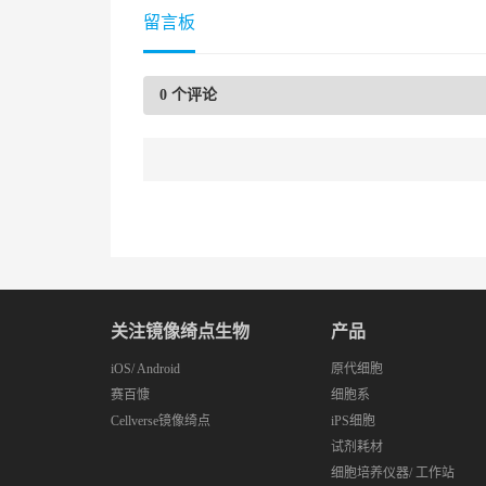
留言板
0
个评论
关注镜像绮点生物
产品
iOS
/
Android
原代细胞
赛百慷
细胞系
Cellverse镜像绮点
iPS细胞
试剂耗材
细胞培养仪器/ 工作站