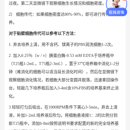
过夜。第二天显微镜下观察细胞生长情况和细胞密度。
2） 细胞传代：如果细胞密度达80%-90%，即可进行传代培
养。
对于贴壁细胞传代可以参考以下方法：
1. 弃去培养上清，用不含钙、镁离子的PBS润洗细胞1-2次。
2. 加入0.25％（w / v）胰蛋白酶-0.53 mM EDTA于培养瓶中
（T25瓶1-2mL，T75瓶2-3mL），置于37℃培养箱中消化1-2分
钟（难消化的细胞可以适当延长消化时间），然后在显微镜下
观察细胞消化情况，若细胞大部分变圆并脱落，迅速拿回操作
台，轻敲几下培养瓶后加入3-4ml含10%FBS的培养基来终止消
化。
3.轻轻打匀后吸出，在1000RPM条件下离心3-5min，弃去上清
液，补加1-2mL培养液后吹匀。将细胞悬液按1：2的比例分到
新T25瓶中，添加6-8ml按照说明书要求配置的新的完全培养基