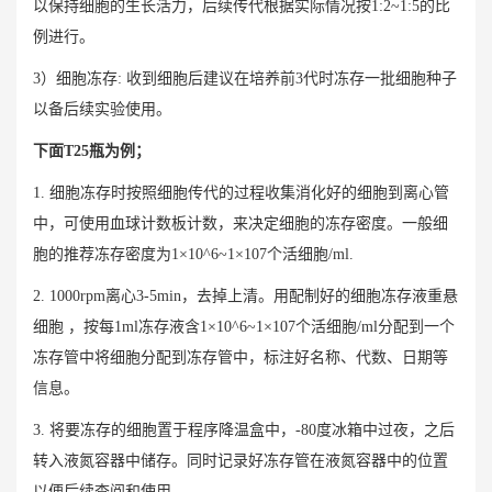
以保持细胞的生长活力，后续传代根据实际情况按1:2~1:5的比
例进行。
3）细胞冻存: 收到细胞后建议在培养前3代时冻存一批细胞种子
以备后续实验使用。
下面T25瓶为例；
1. 细胞冻存时按照细胞传代的过程收集消化好的细胞到离心管
中，可使用血球计数板计数，来决定细胞的冻存密度。一般细
胞的推荐冻存密度为1×10^6~1×107个活细胞/ml.
2. 1000rpm离心3-5min，去掉上清。用配制好的细胞冻存液重悬
细胞 ，按每1ml冻存液含1×10^6~1×107个活细胞/ml分配到一个
冻存管中将细胞分配到冻存管中，标注好名称、代数、日期等
信息。
3. 将要冻存的细胞置于程序降温盒中，-80度冰箱中过夜，之后
转入液氮容器中储存。同时记录好冻存管在液氮容器中的位置
以便后续查阅和使用。