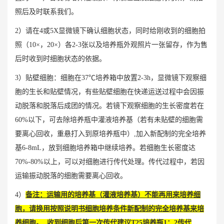
照后及时联系我们。
2）请在4或5X显微镜下确认细胞状态，同时给刚收到的细胞拍
照（10×，20×）各2-3张以及培养瓶外观照片一张留存，作为售
后时收到时细胞状态的依据。
3）贴壁细胞：细胞在37℃培养箱中放置2-3h，显微镜下观察细
胞的生长和贴壁情况，有些贴壁细胞在快递运送过程中会因振
动脱落和脱落后成团的情况。若镜下观察细胞的生长密度若在
60%以下，可去除培养瓶中灌液培养基（若有未贴壁的细胞需
要离心回收，重悬打入到原培养瓶中）,加入新配制的完全培养
基6-8mL，放到细胞培养箱中继续培养。若细胞生长密度达
70%-80%以上，可以对细胞进行传代处理。传代过程中，若因
运输振动脱落的细胞需要离心回收。
4）
备注：运输用的培养基（灌液培养基）不能再用来培养细
胞，请换用按照说明书细胞培养条件新配制的完全培养基来培
养细胞。 收到细胞后第一次传代建议T25培养瓶1：2传代