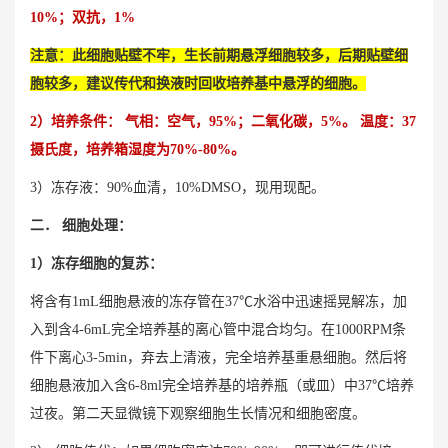
10%；双抗，1%
注意：此细胞贴壁不牢，生长前期悬浮细胞较多，后期贴壁细
胞较多，建议传代和换液时回收培养基中悬浮的细胞。
2）培养条件： 气相：空气，95%；二氧化碳，5%。 温度：37
摄氏度，培养箱湿度为70%-80%。
3）冻存液：90%血清，10%DMSO，现用现配。
二． 细胞处理：
1）冻存细胞的复苏：
将含有1mL细胞悬液的冻存管在37℃水浴中迅速摇晃解冻，加
入到含4-6mL完全培养基的离心管中混合均匀。在1000RPM条
件下离心3-5min，弃去上清液，完全培养基重悬细胞。然后将
细胞悬液加入含6-8ml完全培养基的培养瓶（或皿）中37℃培养
过夜。第二天显微镜下观察细胞生长情况和细胞密度。