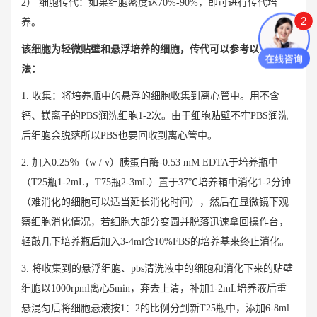
2） 细胞传代：如果细胞密度达70%-90%，即可进行传代培
2
养。
该细胞为轻微贴壁和悬浮培养的细胞，传代可以参考以下方
法：
1. 收集：将培养瓶中的悬浮的细胞收集到离心管中。用不含
钙、镁离子的PBS润洗细胞1-2次。由于细胞贴壁不牢PBS润洗
后细胞会脱落所以PBS也要回收到离心管中。
2. 加入0.25％（w / v）胰蛋白酶-0.53 mM EDTA于培养瓶中
（T25瓶1-2mL，T75瓶2-3mL）置于37℃培养箱中消化1-2分钟
（难消化的细胞可以适当延长消化时间），然后在显微镜下观
察细胞消化情况，若细胞大部分变圆并脱落迅速拿回操作台，
轻敲几下培养瓶后加入3-4ml含10%FBS的培养基来终止消化。
3. 将收集到的悬浮细胞、pbs清洗液中的细胞和消化下来的贴壁
细胞以1000rpml离心5min，弃去上清，补加1-2mL培养液后重
悬混匀后将细胞悬液按1：2的比例分到新T25瓶中，添加6-8ml