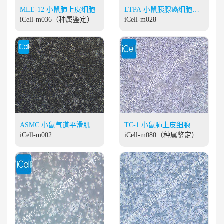
MLE-12 小鼠肺上皮细胞
LTPA 小鼠胰腺癌细胞
iCell-m036（种属鉴定）
（暂不提供）
iCell-m028
ASMC 小鼠气道平滑肌细
TC-1 小鼠肺上皮细胞
胞（暂不提供）
iCell-m002
iCell-m080（种属鉴定）