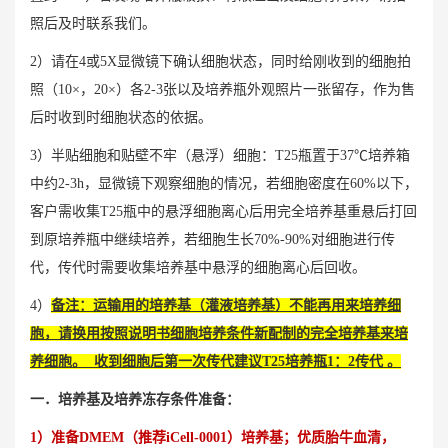
照后及时联系我们。
2）请在4或5X显微镜下确认细胞状态，同时给刚收到的细胞拍
照（10×，20×）各2-3张以及培养瓶外观照片一张留存，作为售
后时收到时细胞状态的依据。
3）半贴细胞和贴壁不牢（悬浮）细胞：T25瓶置于37℃培养箱
中约2-3h，显微镜下观察细胞的情况，若细胞密度在60%以下，
客户需收集T25瓶中的悬浮细胞离心后用完全培养基重悬后打回
到原培养瓶中继续培养，若细胞生长70%-90%对细胞进行传
代，传代时需要收集培养基中悬浮的细胞离心后回收。
4）
备注：运输用的培养基（灌液培养基）不能再用来培养细
胞，请换用按照说明书细胞培养条件新配制的完全培养基来培
养细胞。 收到细胞后第一次传代建议T25培养瓶1：2传代 。
一．培养基及培养冻存条件准备：
1）准备DMEM（推荐iCell-0001）培养基；优质胎牛血清，