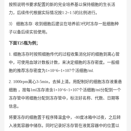
按照说明书要求配置的新的完全培养基以保持细胞的生长活
力，后续传代根据实际情况按1:2~1:5的比例进行。
3） 细胞冻存: 收到细胞后建议在培养前3代时冻存一批细胞种
子以备后续实验使用。
下面T25瓶为例；
1. 细胞冻存时按照细胞传代的过程收集消化好的细胞到离心管
中，可使用血球计数板计数，来决定细胞的冻存密度。一般细
胞的推荐冻存密度为1×10^6~1×107个活细胞/ml.
2. 1000rpm离心3-5min，去掉上清。用配制好的细胞冻存液重悬
细胞 ，按每1ml冻存液含1×10^6~1×107个活细胞/ml分配到一个
冻存管中将细胞分配到冻存管中，标注好名称、代数、日期等
信息。
将要冻存的细胞置于程序降温盒中，-80度冰箱中过夜，之后转
入液氮容器中储存。同时记录好冻存管在液氮容器中的位置以