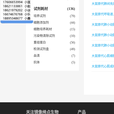
大鼠原代肺间充
试剂耗材
(136)
大鼠原代呼吸道
培养试剂
(79)
细胞添加剂
(44)
大鼠原代肺小动
细胞培养耗材
(15)
大鼠原代肺小动
污染物清除试剂
(10)
重组蛋白
(56)
大鼠原代肺小动
检测试剂盒
(49)
血清
(7)
大鼠原代心肌细
抗体
(5)
大鼠原代心肌成
关注镜像绮点生物
产品