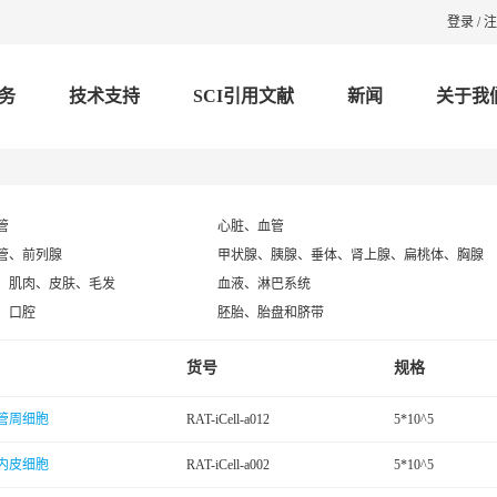
登录
/
注
务
技术支持
SCI引用文献
新闻
关于我
管
心脏、血管
管、前列腺
甲状腺、胰腺、垂体、肾上腺、扁桃体、胸腺
、肌肉、皮肤、毛发
血液、淋巴系统
、口腔
胚胎、胎盘和脐带
货号
规格
管周细胞
RAT-iCell-a012
5*10^5
内皮细胞
RAT-iCell-a002
5*10^5