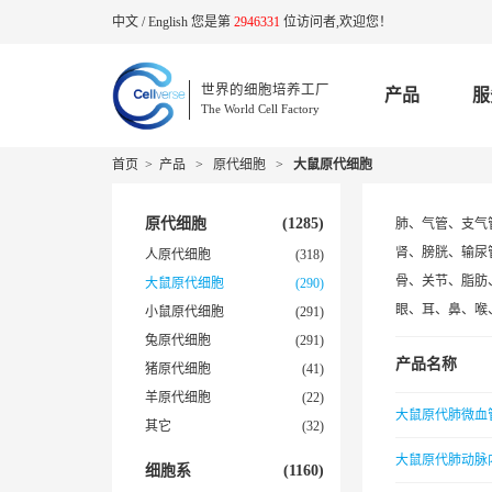
中文
/
English
您是第
2946331
位访问者,欢迎您！
世界的细胞培养工厂
产品
服
The World Cell Factory
首页
>
产品
>
原代细胞
>
大鼠原代细胞
原代细胞
(1285)
肺、气管、支气
肾、膀胱、输尿
人原代细胞
(318)
骨、关节、脂肪
大鼠原代细胞
(290)
眼、耳、鼻、喉
小鼠原代细胞
(291)
兔原代细胞
(291)
产品名称
猪原代细胞
(41)
羊原代细胞
(22)
大鼠原代肺微血
其它
(32)
大鼠原代肺动脉
细胞系
(1160)