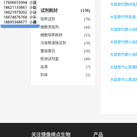
大鼠原代肺间充
试剂耗材
(136)
大鼠原代呼吸道
培养试剂
(79)
细胞添加剂
(44)
大鼠原代肺小动
细胞培养耗材
(15)
大鼠原代肺小动
污染物清除试剂
(10)
重组蛋白
(56)
大鼠原代肺小动
检测试剂盒
(49)
血清
(7)
大鼠原代心肌细
抗体
(5)
大鼠原代心肌成
关注镜像绮点生物
产品