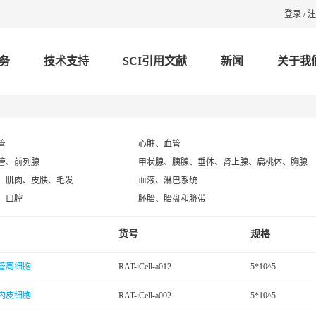
登录
/
注
务
技术支持
SCI引用文献
新闻
关于我
管
心脏、血管
管、前列腺
甲状腺、胰腺、垂体、肾上腺、扁桃体、胸腺
、肌肉、皮肤、毛发
血液、淋巴系统
、口腔
胚胎、胎盘和脐带
货号
规格
管周细胞
RAT-iCell-a012
5*10^5
内皮细胞
RAT-iCell-a002
5*10^5