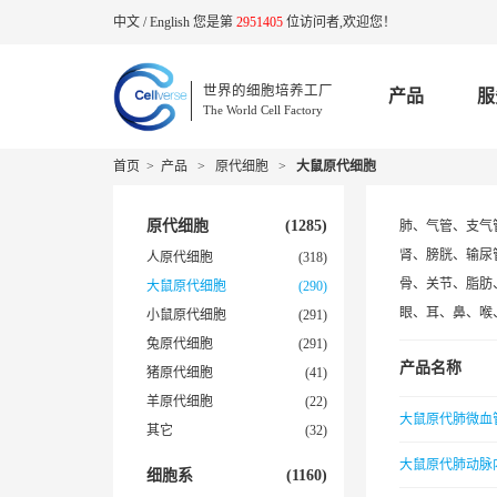
中文
/
English
您是第
2951405
位访问者,欢迎您！
世界的细胞培养工厂
产品
服
The World Cell Factory
首页
>
产品
>
原代细胞
>
大鼠原代细胞
原代细胞
(1285)
肺、气管、支气
肾、膀胱、输尿
人原代细胞
(318)
骨、关节、脂肪
大鼠原代细胞
(290)
眼、耳、鼻、喉
小鼠原代细胞
(291)
兔原代细胞
(291)
产品名称
猪原代细胞
(41)
羊原代细胞
(22)
大鼠原代肺微血
其它
(32)
大鼠原代肺动脉
细胞系
(1160)